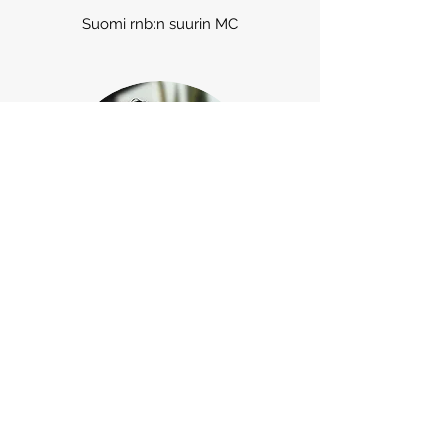
Suomi rnb:n suurin MC
RAY G
Virtuaalisen Porin gangstoin